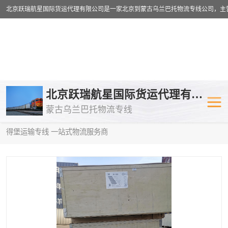
乌兰巴托物流专线
乌兰巴托铁路
北京跃瑞航星国际货运代理有限公司
蒙古乌兰巴托物流专线
乌兰巴托公路运输
外蒙古物流专
当前位置：
首页
>
供应商机
>
蒙古乌兰巴托卡车运输
> 渭南到圣彼
得堡运输专线 一站式物流服务商
中欧班列
欧洲铁路运输
蒙古乌兰巴托双清包税
蒙古乌兰巴托
蒙古乌兰巴托空运专线
蒙古乌兰巴托
蒙古乌兰巴托汽运专线
英国铁路