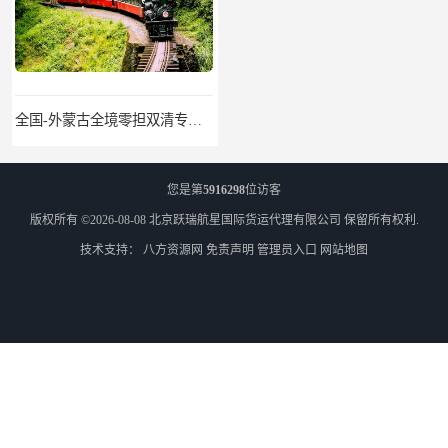
全国-外蒙古全境零担双清专线/外蒙古DDP双清
乌兰巴托物流
您是第
5916298
位访客
版权所有 ©2026-08-08
北京跃瑞航星国际货运代理有限公司
保留所有权利.
技术支持：
八方资源网
免责声明
管理员入口
网站地图
外蒙古货运
外蒙古散货拼箱报关