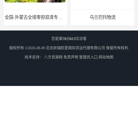
乌兰巴托物流
外蒙古货运
您是第
5925613
位访客
版权所有 ©2026-08-09
北京跃瑞航星国际货运代理有限公司
保留所有权利.
技术支持：
八方资源网
免责声明
管理员入口
网站地图
外蒙古散货拼箱报关
北京到俄罗斯莫斯科铁路运输