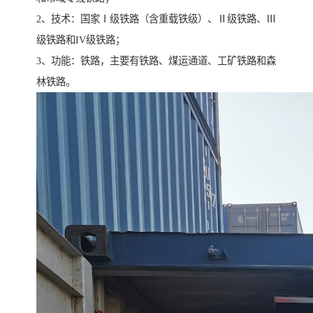
2、技术：国家Ⅰ级铁路（含重载铁级）、Ⅱ级铁路、Ⅲ
级铁路和IV级铁路；
3、功能：铁路，主要有铁路、煤运通道、工矿铁路和森
林铁路。