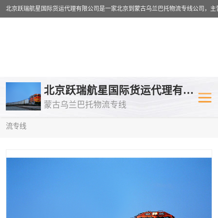
乌兰巴托物流专线
乌兰巴托铁路
北京跃瑞航星国际货运代理有限公司
蒙古乌兰巴托物流专线
乌兰巴托公路运输
外蒙古物流专
当前位置：
首页
>
供应商机
>
乌兰巴托铁路运输
> 哈尔滨到中亚物
流专线
中欧班列
欧洲铁路运输
蒙古乌兰巴托双清包税
蒙古乌兰巴托
蒙古乌兰巴托空运专线
蒙古乌兰巴托
蒙古乌兰巴托汽运专线
英国铁路