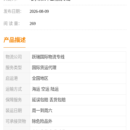
发布日期：
2026-08-09
阅 读 量：
269
产品描述
物流公司
跃瑞国际物流专线
服务类型
国际货运代理
启运港
全国地区
运输方式
海运 空运 陆运
保障服务
延误包赔 丢货包赔
装运日期
周一到周六
可承接货物
除危险品外